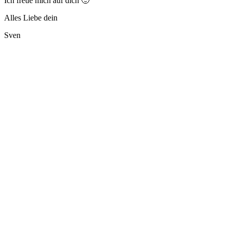
Ich freue mich auf dich 🙂
Alles Liebe dein
Sven